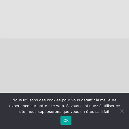
Nous utilisons des cookies pour vous garantir la meilleure
expérience sur notre site web. Si vous continuez à utiliser ce
©
2026 - AS Loon Plage Basket | Site internet réalisé par
site, nous supposerons que vous en êtes satisfait.
OK
MENTIONS LÉGALES