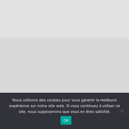
Nous utilisons des cookies pour vous garantir la meilleure
expérience sur notre site web. Si vous continuez à utiliser ce
©
2026 - AS Loon Plage Basket | Site internet réalisé par
site, nous supposerons que vous en êtes satisfait.
OK
MENTIONS LÉGALES