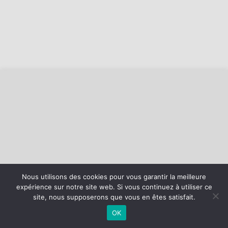
Nous utilisons des cookies pour vous garantir la meilleure
expérience sur notre site web. Si vous continuez à utiliser ce
©
2026 - AS Loon Plage Basket | Site internet réalisé par
site, nous supposerons que vous en êtes satisfait.
OK
MENTIONS LÉGALES