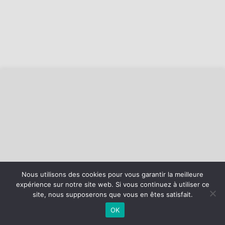
Nous utilisons des cookies pour vous garantir la meilleure
expérience sur notre site web. Si vous continuez à utiliser ce
©
2026 - AS Loon Plage Basket | Site internet réalisé par
site, nous supposerons que vous en êtes satisfait.
OK
MENTIONS LÉGALES